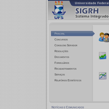
Universidade Federal
Principal
Concursos
Consultas Servidor
Resoluções
Documentos
Formulários
Recadastramentos
Serviços
Relatórios Estatísticos
Notícias e Comunicados