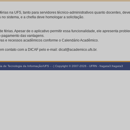
rias na UFS, tanto para servidores técnico-administrativos quanto docentes, dev
s no sistema, e a chefia deve homologar a solicitação.
 férias. Apesar de o aplicativo permitir essa funcionalidade, ele apresenta prob
 o pagamento das vantagens.
tivas e recessos acadêmicos conforme o Calendário Acadêmico.
 em contato com a DICAF pelo e-mail: dicaf@academico.ufs.br.
a de Tecnologia da Informação/UFS - - | Copyright © 2007-2026 - UFRN - fragata3.fragata3
v4.6